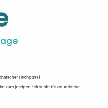
e
lage
chnischer Fischpass)
st zum jetzigen Zeitpunkt für aquatische
iel für Fische oder an der Sohle sich
ewesen, nicht passierbar. Aufgrund der
st der Bau einer Rampe nicht möglich. Die