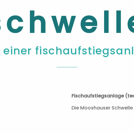
schwell
 einer fischaufstiegsan
Fischaufstiegsanlage (te
Die Mooshauser Schwelle i
Organismen, wie zum Beisp
fortbewegende Kleinstleb
ren
örtlichen Begebenheiten i