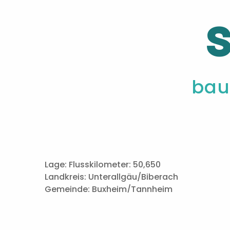
bau
Lage: Flusskilometer: 50,650
Landkreis: Unterallgäu/Biberach
Gemeinde: Buxheim/Tannheim
Projektleitung: WWA Kempten
Stand des Verfahrens: Genehmigungsverfah